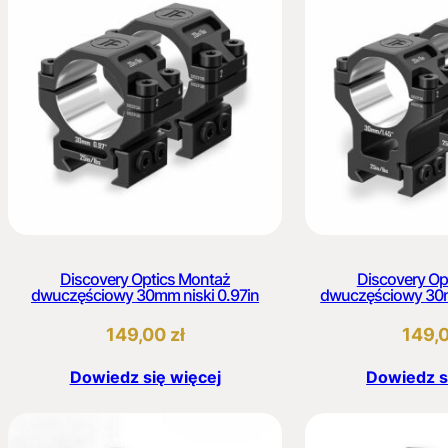
Discovery Optics Montaż
Discovery Op
dwuczęściowy 30mm niski 0.97in
dwuczęściowy 30m
149,00
zł
149,
Dowiedz się więcej
Dowiedz s