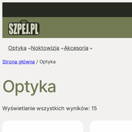
Przejdź
do
treści
Optyka
Noktowizja
Akcesoria
Strona główna
/ Optyka
Optyka
Posortowane
Wyświetlanie wszystkich wyników: 15
według
popularności