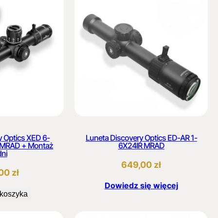
y Optics XED 6-
Luneta Discovery Optics ED-AR 1-
 MRAD + Montaż
6X24IR MRAD
dni
649,00
zł
,00
zł
Dowiedz się więcej
 koszyka