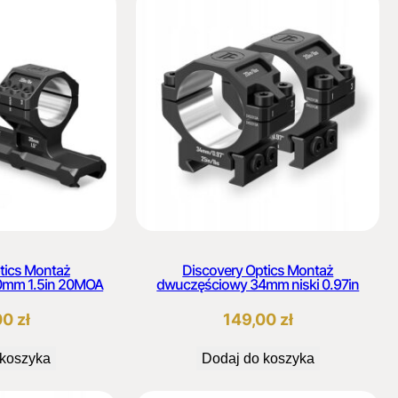
tics Montaż
Discovery Optics Montaż
0mm 1.5in 20MOA
dwuczęściowy 34mm niski 0.97in
00
zł
149,00
zł
 koszyka
Dodaj do koszyka