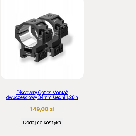
Discovery Optics Montaż
dwuczęściowy 34mm średni 1,26in
149,00
zł
Dodaj do koszyka