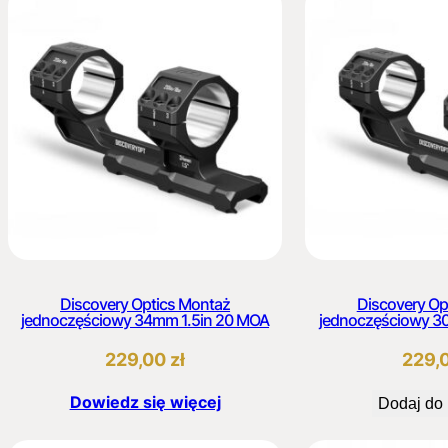
Discovery Optics Montaż
Discovery Op
jednoczęściowy 34mm 1.5in 20 MOA
jednoczęściowy 3
229,00
zł
229,
Dowiedz się więcej
Dodaj do