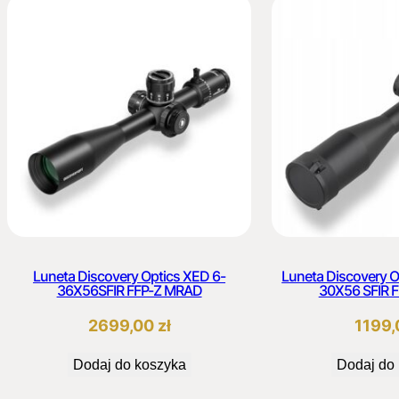
Luneta Discovery Optics XED 6-
Luneta Discovery O
36X56SFIR FFP-Z MRAD
30X56 SFIR 
2699,00
zł
1199
Dodaj do koszyka
Dodaj do